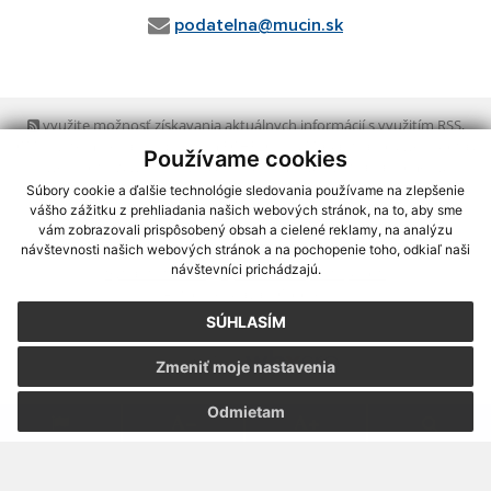
podatelna@mucin.sk
využite možnosť získavania aktuálnych informácií s využitím RSS
,
CMS systém (redakčný) systém ECHELON 2,
Mapa stránok
,
web portál
,
Používame cookies
webhosting
,
webex.digital, s.r.o.
,
domény
,
registrácia domény
,
spoločnosť webex.digital, s.r.o.
,
technický prevádzkovateľ
Súbory cookie a ďalšie technológie sledovania používame na zlepšenie
vášho zážitku z prehliadania našich webových stránok, na to, aby sme
vám zobrazovali prispôsobený obsah a cielené reklamy, na analýzu
Posledná aktualizácia:
05.08.2026
návštevnosti našich webových stránok a na pochopenie toho, odkiaľ naši
návštevníci prichádzajú.
Vytlačiť stránku
|
Vyhlásenie o prístupnosti
Autorské práva
|
Cookies
SÚHLASÍM
webdesign
|
Zmeniť moje nastavenia
Odmietam