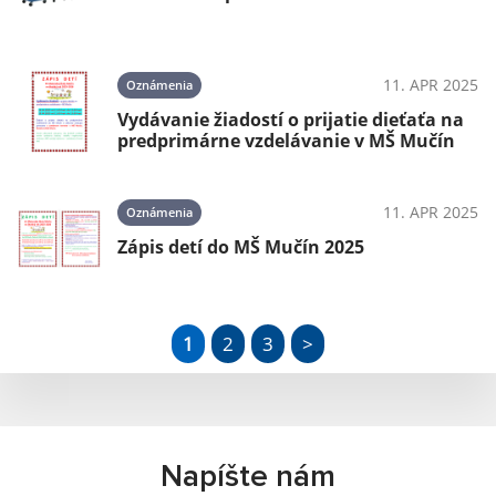
11. APR 2025
Oznámenia
Vydávanie žiadostí o prijatie dieťaťa na
predprimárne vzdelávanie v MŠ Mučín
11. APR 2025
Oznámenia
Zápis detí do MŠ Mučín 2025
1
2
3
>
Napíšte nám