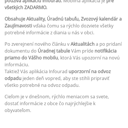
používa aplikáciu Infourad.
Mobilná aplikácia je
pre
všetkých ZADARMO.
Obsahuje Aktuality, Úradnú tabuľu, Zvozový kalendár a
Zaujímavosti
vďaka čomu sa rýchlo dozviete všetky
potrebné informácie z diania u nás v obci.
Po zverejnení nového článku v
Aktualitách
a po pridaní
dokumentu do
Úradnej tabule
Vám príde
notifikácia
priamo do Vášho mobilu
, ktorá Vás upozorní na novú
informáciu.
Taktiež Vás aplikácia Infourad
uporzorní na odvoz
odpadu
jeden deň vopred, aby ste stihli pripraviť
všetko potrebné na odvoz odpadu.
Cieľom je v dnešnom, rýchlo meniacom sa svete,
dostať informácie z obce čo najrýchlejšie k
obyvateľom.