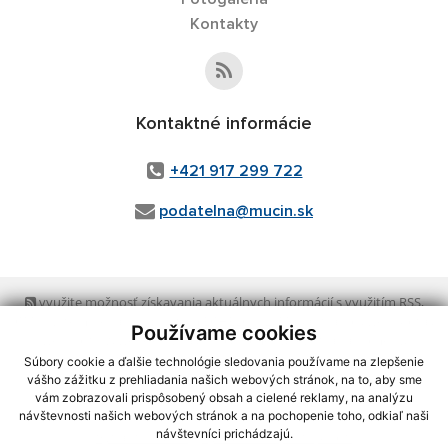
Kontakty
Kontaktné informácie
+421 917 299 722
podatelna@mucin.sk
využite možnosť získavania aktuálnych informácií s využitím RSS
,
CMS systém (redakčný) systém ECHELON 2,
Mapa stránok
,
web portál
,
Používame cookies
webhosting
,
webex.digital, s.r.o.
,
domény
,
registrácia domény
,
spoločnosť webex.digital, s.r.o.
,
technický prevádzkovateľ
Súbory cookie a ďalšie technológie sledovania používame na zlepšenie
vášho zážitku z prehliadania našich webových stránok, na to, aby sme
vám zobrazovali prispôsobený obsah a cielené reklamy, na analýzu
Posledná aktualizácia:
07.08.2026
návštevnosti našich webových stránok a na pochopenie toho, odkiaľ naši
návštevníci prichádzajú.
Vytlačiť stránku
|
Vyhlásenie o prístupnosti