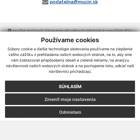
podatelna@mucin.sk
využite možnosť získavania aktuálnych informácií s využitím RSS
,
CMS systém (redakčný) systém ECHELON 2,
Mapa stránok
,
web portál
,
Používame cookies
webhosting
,
webex.digital, s.r.o.
,
domény
,
registrácia domény
,
spoločnosť webex.digital, s.r.o.
,
technický prevádzkovateľ
Súbory cookie a ďalšie technológie sledovania používame na zlepšenie
vášho zážitku z prehliadania našich webových stránok, na to, aby sme
vám zobrazovali prispôsobený obsah a cielené reklamy, na analýzu
Posledná aktualizácia:
07.08.2026
návštevnosti našich webových stránok a na pochopenie toho, odkiaľ naši
návštevníci prichádzajú.
Vytlačiť stránku
|
Vyhlásenie o prístupnosti
Autorské práva
|
Cookies
SÚHLASÍM
webdesign
|
Zmeniť moje nastavenia
Odmietam