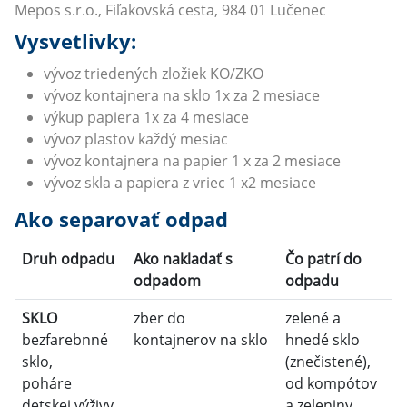
Mepos s.r.o., Fiľakovská cesta, 984 01 Lučenec
Vysvetlivky:
vývoz triedených zložiek KO/ZKO
vývoz kontajnera na sklo 1x za 2 mesiace
výkup papiera 1x za 4 mesiace
vývoz plastov každý mesiac
vývoz kontajnera na papier 1 x za 2 mesiace
vývoz skla a papiera z vriec 1 x2 mesiace
Ako separovať odpad
Druh odpadu
Ako nakladať s
Čo patrí do
odpadom
odpadu
SKLO
zber do
zelené a
bezfarebnné
kontajnerov na sklo
hnedé sklo
sklo,
(znečistené),
poháre
od kompótov
detskej výživy
a zeleniny,