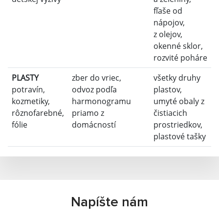
fľaše od
nápojov,
z olejov,
okenné sklor,
rozvité poháre
PLASTY
zber do vriec,
všetky druhy
potravín,
odvoz podľa
plastov,
kozmetiky,
harmonogramu
umyté obaly z
rôznofarebné,
priamo z
čistiacich
fólie
domácností
prostriedkov,
plastové tašky
Napíšte nám