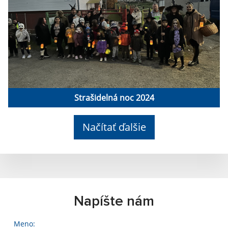
Strašidelná noc 2024
Načítať ďalšie
Napíšte nám
Meno: