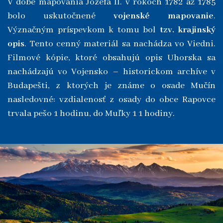
V dobe mapovania Jozefa II. v rokoch 1782 až 1785
bolo uskutočnené
vojenské mapovanie
.
Význačným príspevkom k tomu bol
tzv. krajinský
opis
. Tento cenný materiál sa nachádza vo Viedni.
Filmové kópie, ktoré obsahujú opis Uhorska sa
nachádzajú vo Vojensko – historickom archíve v
Budapešti, z ktorých je známe o osade Mučín
nasledovné: vzdialenosť z osady do obce Rapovce
trvala pešo 1 hodinu, do Muľky 1 1 hodiny.