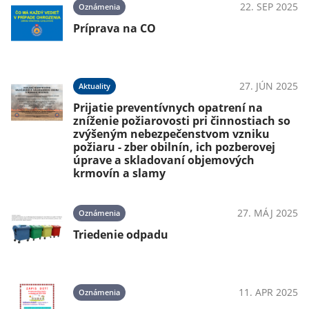
024
22. SEP 2025
Oznámenia
Príprava na CO
024
27. JÚN 2025
Aktuality
Prijatie preventívnych opatrení na
zníženie požiarovosti pri činnostiach so
zvýšeným nebezpečenstvom vzniku
požiaru - zber obilnín, ich pozberovej
úprave a skladovaní objemových
krmovín a slamy
27. MÁJ 2025
Oznámenia
Triedenie odpadu
11. APR 2025
Oznámenia