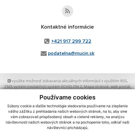
Kontaktné informácie
+421 917 299 722
podatelna@mucin.sk
využite možnosť získavania aktuálnych informácií s využitím RSS
,
CMS systém (redakčný) systém ECHELON 2,
Mapa stránok
,
web portál
,
webhosting
,
wbx, s.r.o.
,
domény
,
registrácia domény
,
spoločnosť wbx,
Používame cookies
s.r.o.
,
technický prevádzkovateľ
Súbory cookie a ďalšie technológie sledovania používame na zlepšenie
Posledná aktualizácia:
07.08.2026
vášho zážitku z prehliadania našich webových stránok, na to, aby sme
vám zobrazovali prispôsobený obsah a cielené reklamy, na analýzu
Vytlačiť stránku
|
Vyhlásenie o prístupnosti
návštevnosti našich webových stránok a na pochopenie toho, odkiaľ naši
Autorské práva
|
Cookies
návštevníci prichádzajú.