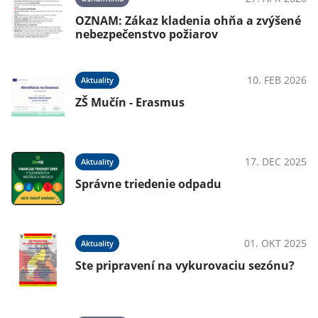
OZNAM: Zákaz kladenia ohňa a zvýšené
nebezpečenstvo požiarov
025
10. FEB 2026
Aktuality
ZŠ Mučín - Erasmus
025
17. DEC 2025
Aktuality
Správne triedenie odpadu
025
01. OKT 2025
Aktuality
Ste pripravení na vykurovaciu sezónu?
KO