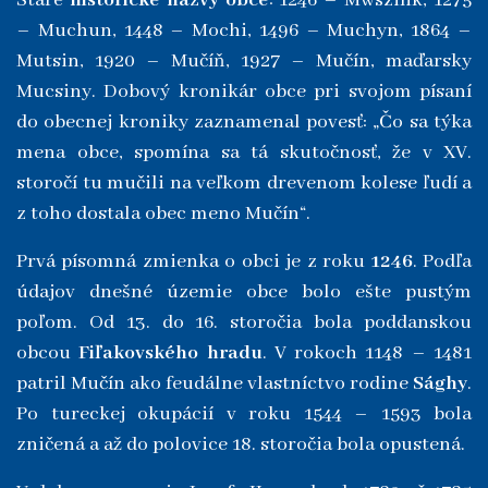
Staré
historické názvy obce
: 1246 – Mwszink, 1275
– Muchun, 1448 – Mochi, 1496 – Muchyn, 1864 –
Mutsin, 1920 – Mučíň, 1927 – Mučín, maďarsky
Mucsiny. Dobový kronikár obce pri svojom písaní
do obecnej kroniky zaznamenal povesť: „Čo sa týka
mena obce, spomína sa tá skutočnosť, že v XV.
storočí tu mučili na veľkom drevenom kolese ľudí a
z toho dostala obec meno Mučín“.
Prvá písomná zmienka o obci je z roku
1246
. Podľa
údajov dnešné územie obce bolo ešte pustým
poľom. Od 13. do 16. storočia bola poddanskou
obcou
Fiľakovského hradu
. V rokoch 1148 – 1481
patril Mučín ako feudálne vlastníctvo rodine
Sághy
.
Po tureckej okupácií v roku 1544 – 1593 bola
zničená a až do polovice 18. storočia bola opustená.