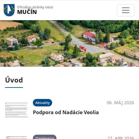
Oficiálne stránky obce
MUČÍN
Úvod
025
06. MÁJ 2026
Aktuality
Podpora od Nadácie Veolia
025
27. APR 2026
Oznámenia