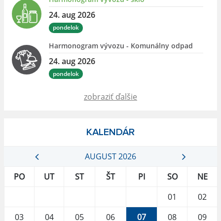
24. aug 2026
pondelok
Harmonogram vývozu - Komunálny odpad
24. aug 2026
pondelok
zobraziť ďalšie
KALENDÁR
AUGUST 2026
PO
UT
ST
ŠT
PI
SO
NE
01
02
03
04
05
06
07
08
09