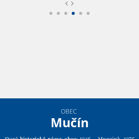
OBEC
Mučín