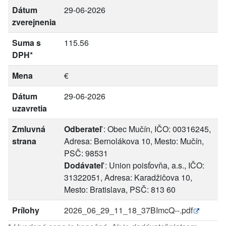
Dátum
29-06-2026
zverejnenia
Suma s
115.56
DPH*
Mena
€
Dátum
29-06-2026
uzavretia
Zmluvná
Odberateľ
: Obec Mučín, IČO: 00316245,
strana
Adresa: Bernolákova 10, Mesto: Mučín,
PSČ: 98531
Dodávateľ
: Union poisťovňa, a.s., IČO:
31322051, Adresa: Karadžičova 10,
Mesto: Bratislava, PSČ: 813 60
Prílohy
2026_06_29_11_18_37BImcQ--.pdf