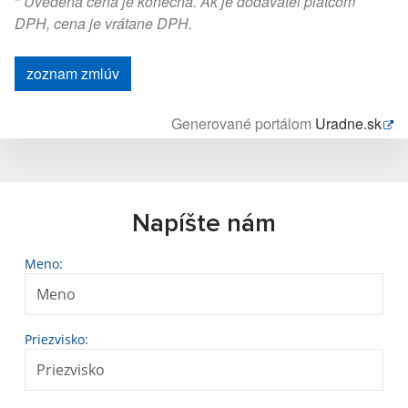
*
Uvedená cena je konečná. Ak je dodávateľ platcom
DPH, cena je vrátane DPH.
zoznam zmlúv
Generované portálom
Uradne.sk
Napíšte nám
Meno:
Priezvisko: