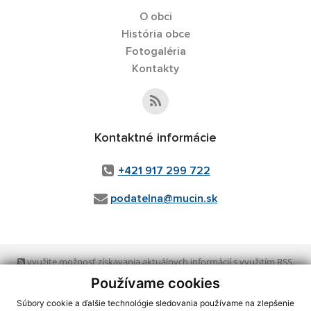
O obci
História obce
Fotogaléria
Kontakty
Kontaktné informácie
+421 917 299 722
podatelna@mucin.sk
využite možnosť získavania aktuálnych informácií s využitím RSS
,
CMS systém (redakčný) systém ECHELON 2,
Mapa stránok
,
web portál
,
Používame cookies
webhosting
,
webex.digital, s.r.o.
,
domény
,
registrácia domény
,
spoločnosť webex.digital, s.r.o.
,
technický prevádzkovateľ
Súbory cookie a ďalšie technológie sledovania používame na zlepšenie