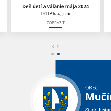
Deň detí a váľanie mája 2024
19 fotografii
ZOBRAZIŤ
OBEC
Mučí
Staré
histo