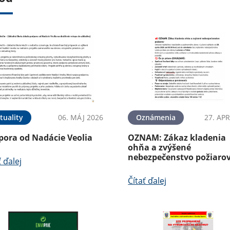
tuality
06. MÁJ 2026
Oznámenia
27. APR
pora od Nadácie Veolia
OZNAM: Zákaz kladenia
ohňa a zvýšené
nebezpečenstvo požiaro
ť ďalej
Čítať ďalej