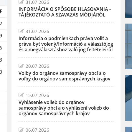
31.07.2026
INFORMÁCIA O SPÔSOBE HLASOVANIA -
E
TÁJÉKOZTATÓ A SZAVAZÁS MÓDJÁRÓL
2
31.07.2026
9
Informácia o podmienkach práva voliť a
práva byť volený/Információ a választójog
6
és a megválasztáshoz való jog feltételeiről
3
20.07.2026
0
Voľby do orgánov samosprávy obcí a o
voľby do orgánov samosprávnych krajov
15.07.2026
Vyhlásenie volieb do orgánov
samosprávy obcí a o vyhlásení volieb do
orgánov samosprávnych krajov
06.07.2026