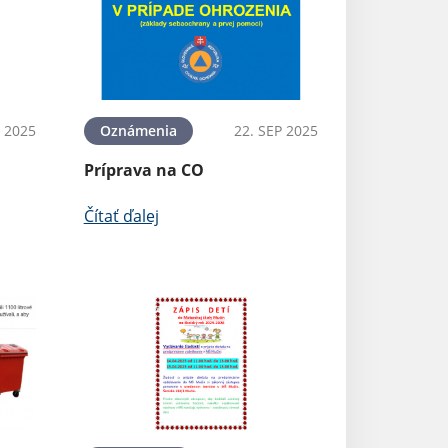
Oznámenia
 2025
Oznámenia
22. SEP 2025
Oznámenie ku 
Príprava na CO
Čítať ďalej
Čítať ďalej