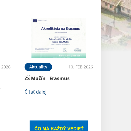
 2026
Aktuality
10. FEB 2026
Oznámenia
ZŠ Mučín - Erasmus
Zápis detí do M
v
Čítať ďalej
Čítať ďalej