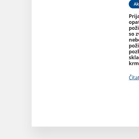
Ak
Prij
opat
poži
so 
neb
poži
poz
skl
krm
Číta