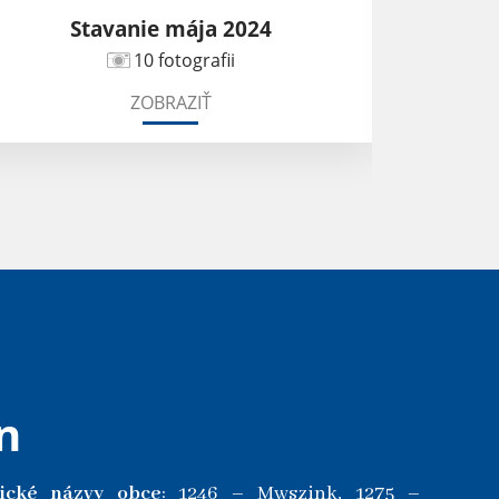
Stavanie mája 2024
10 fotografii
ZOBRAZIŤ
n
rické názvy obce
: 1246 – Mwszink, 1275 –