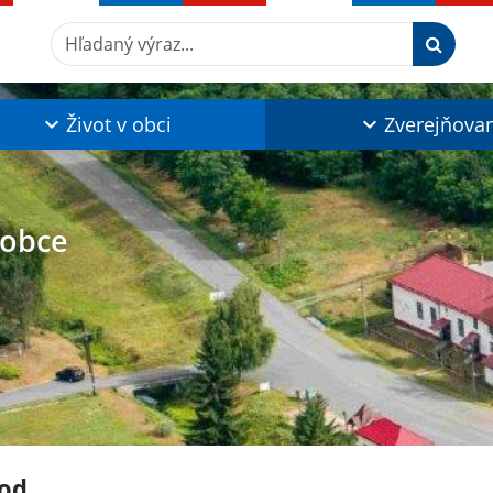
Hľadaný výraz...
Život v obci
Zverejňova
 obce
od