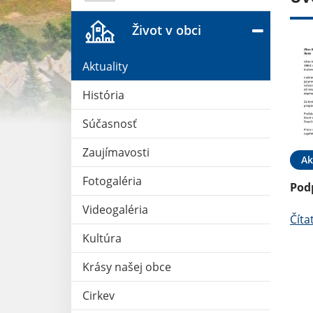
Život v obci
Aktuality
História
Súčasnosť
Zaujímavosti
11. APR 2025
Oznámenia
27. FEB 2025
Ak
Fotogaléria
PLATENIE
STOP ! Vypaľovaniu trávy
Pod
OV
Videogaléria
Čítať ďalej
Číta
Kultúra
Krásy našej obce
Cirkev