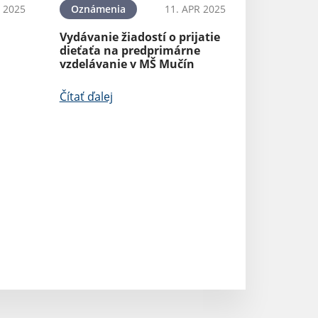
 2025
Oznámenia
11. APR 2025
Oznámenia
Vydávanie žiadostí o prijatie
Čistenie komín
dieťaťa na predprimárne
vzdelávanie v MŠ Mučín
Čítať ďalej
Čítať ďalej