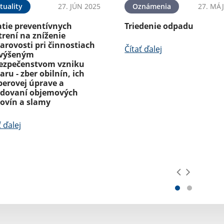
tuality
27. JÚN 2025
Oznámenia
27. MÁJ
atie preventívnych
Triedenie odpadu
rení na zníženie
arovosti pri činnostiach
Čítať ďalej
zvýšeným
ezpečenstvom vzniku
aru - zber obilnín, ich
berovej úprave a
adovaní objemových
ovín a slamy
ť ďalej