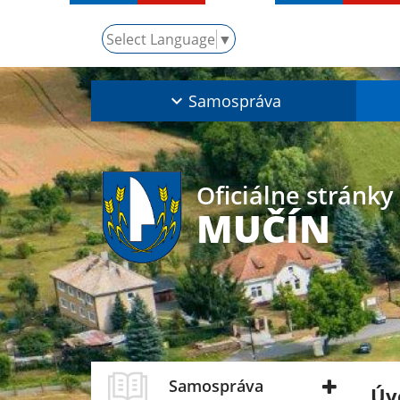
Select Language
▼
Samospráva
Oficiálne stránky
MUČÍN
Samospráva
Úv