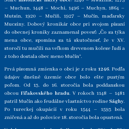
Staré
historické názvy obce
: 1246 – Mwszink, 1275
– Muchun, 1448 – Mochi, 1496 – Muchyn, 1864 –
Mutsin, 1920 – Mučíň, 1927 – Mučín, maďarsky
Mucsiny. Dobový kronikár obce pri svojom písaní
do obecnej kroniky zaznamenal povesť: „Čo sa týka
mena obce, spomína sa tá skutočnosť, že v XV.
storočí tu mučili na veľkom drevenom kolese ľudí a
z toho dostala obec meno Mučín“.
Prvá písomná zmienka o obci je z roku
1246
. Podľa
údajov dnešné územie obce bolo ešte pustým
poľom. Od 13. do 16. storočia bola poddanskou
obcou
Fiľakovského hradu
. V rokoch 1148 – 1481
patril Mučín ako feudálne vlastníctvo rodine
Sághy
.
Po tureckej okupácií v roku 1544 – 1593 bola
zničená a až do polovice 18. storočia bola opustená.