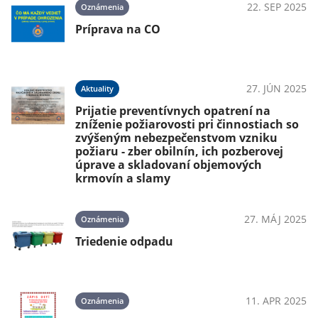
024
22. SEP 2025
Oznámenia
Príprava na CO
024
27. JÚN 2025
Aktuality
Prijatie preventívnych opatrení na
zníženie požiarovosti pri činnostiach so
zvýšeným nebezpečenstvom vzniku
požiaru - zber obilnín, ich pozberovej
úprave a skladovaní objemových
krmovín a slamy
27. MÁJ 2025
Oznámenia
Triedenie odpadu
11. APR 2025
Oznámenia