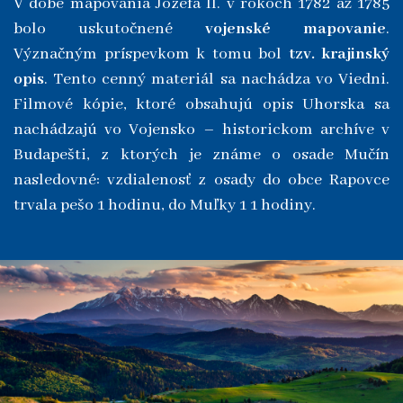
V dobe mapovania Jozefa II. v rokoch 1782 až 1785
bolo uskutočnené
vojenské mapovanie
.
Význačným príspevkom k tomu bol
tzv. krajinský
opis
. Tento cenný materiál sa nachádza vo Viedni.
Filmové kópie, ktoré obsahujú opis Uhorska sa
nachádzajú vo Vojensko – historickom archíve v
Budapešti, z ktorých je známe o osade Mučín
nasledovné: vzdialenosť z osady do obce Rapovce
trvala pešo 1 hodinu, do Muľky 1 1 hodiny.