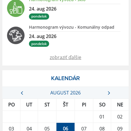
24. aug 2026
pondelok
Harmonogram vývozu - Komunálny odpad
24. aug 2026
pondelok
zobraziť ďalšie
KALENDÁR
AUGUST 2026
PO
UT
ST
ŠT
PI
SO
NE
01
02
03
04
05
06
07
08
09