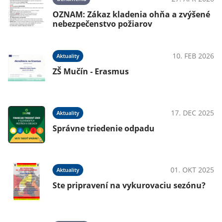
OZNAM: Zákaz kladenia ohňa a zvýšené
nebezpečenstvo požiarov
025
10. FEB 2026
Aktuality
ZŠ Mučín - Erasmus
025
17. DEC 2025
Aktuality
Správne triedenie odpadu
025
01. OKT 2025
Aktuality
Ste pripravení na vykurovaciu sezónu?
KO