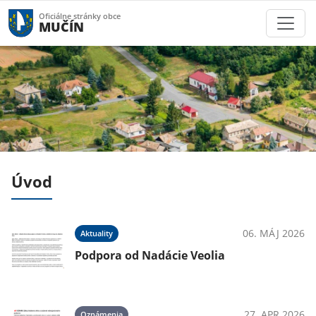
Oficiálne stránky obce
MUČÍN
Úvod
025
06. MÁJ 2026
Aktuality
Podpora od Nadácie Veolia
025
27. APR 2026
Oznámenia