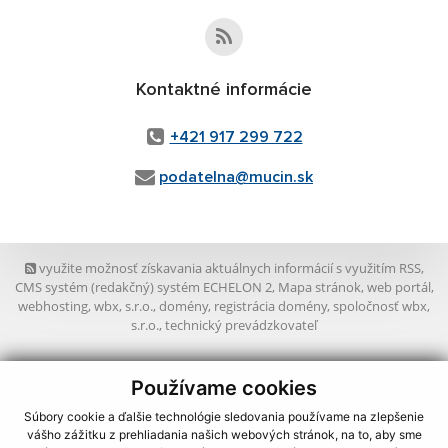
Kontaktné informácie
+421 917 299 722
podatelna@mucin.sk
využite možnosť získavania aktuálnych informácií s využitím RSS
,
CMS systém (redakčný) systém ECHELON 2,
Mapa stránok
,
web portál
,
webhosting
,
wbx, s.r.o.
,
domény
,
registrácia domény
,
spoločnosť wbx,
s.r.o.
,
technický prevádzkovateľ
Posledná aktualizácia:
05.08.2026
Používame cookies
Vytlačiť stránku
|
Vyhlásenie o prístupnosti
Súbory cookie a ďalšie technológie sledovania používame na zlepšenie
Autorské práva
|
Cookies
vášho zážitku z prehliadania našich webových stránok, na to, aby sme