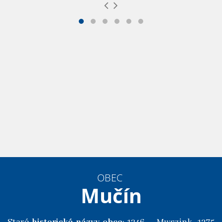
OBEC
Mučín