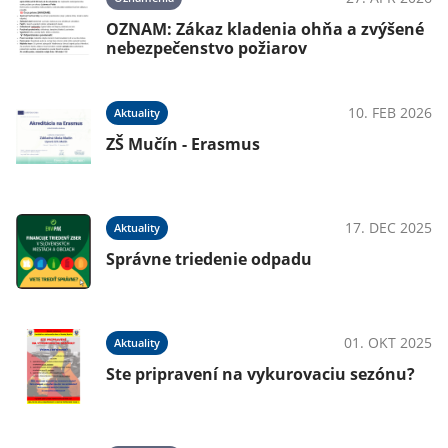
OZNAM: Zákaz kladenia ohňa a zvýšené
nebezpečenstvo požiarov
025
10. FEB 2026
Aktuality
ZŠ Mučín - Erasmus
025
17. DEC 2025
Aktuality
Správne triedenie odpadu
025
01. OKT 2025
Aktuality
Ste pripravení na vykurovaciu sezónu?
KO