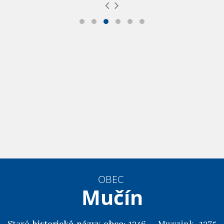
OBEC
Mučín