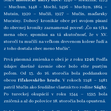
Staré
historické názvy obce
: 1246 – Mwszink, 1275
– Muchun, 1448 – Mochi, 1496 – Muchyn, 1864 –
Mutsin, 1920 – Mučíň, 1927 – Mučín, maďarsky
Mucsiny. Dobový kronikár obce pri svojom písaní
do obecnej kroniky zaznamenal povesť: „Čo sa týka
mena obce, spomína sa tá skutočnosť, že v XV.
storočí tu mučili na veľkom drevenom kolese ľudí a
z toho dostala obec meno Mučín“.
Prvá písomná zmienka o obci je z roku
1246
. Podľa
údajov dnešné územie obce bolo ešte pustým
poľom. Od 13. do 16. storočia bola poddanskou
obcou
Fiľakovského hradu
. V rokoch 1148 – 1481
patril Mučín ako feudálne vlastníctvo rodine
Sághy
.
Po tureckej okupácií v roku 1544 – 1593 bola
zničená a až do polovice 18. storočia bola opustená.