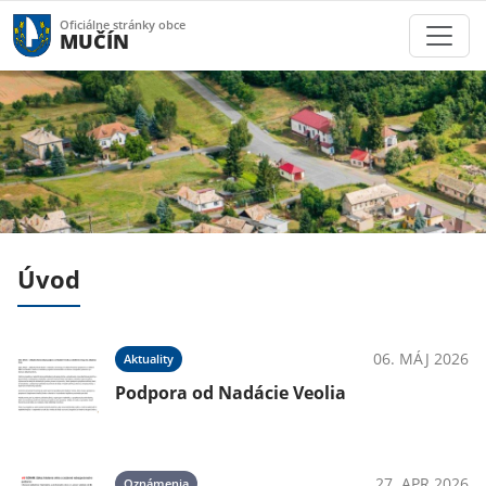
Oficiálne stránky obce
MUČÍN
Úvod
025
06. MÁJ 2026
Aktuality
Podpora od Nadácie Veolia
025
27. APR 2026
Oznámenia