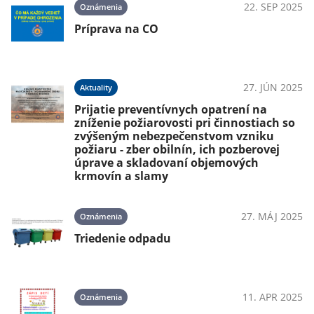
024
22. SEP 2025
Oznámenia
Príprava na CO
024
27. JÚN 2025
Aktuality
Prijatie preventívnych opatrení na
zníženie požiarovosti pri činnostiach so
zvýšeným nebezpečenstvom vzniku
požiaru - zber obilnín, ich pozberovej
úprave a skladovaní objemových
krmovín a slamy
27. MÁJ 2025
Oznámenia
Triedenie odpadu
11. APR 2025
Oznámenia