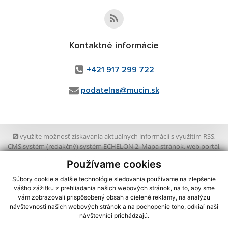
Kontaktné informácie
+421 917 299 722
podatelna@mucin.sk
využite možnosť získavania aktuálnych informácií s využitím RSS
,
CMS systém (redakčný) systém ECHELON 2,
Mapa stránok
,
web portál
,
webhosting
,
wbx, s.r.o.
,
domény
,
registrácia domény
,
spoločnosť wbx,
Používame cookies
s.r.o.
,
technický prevádzkovateľ
Súbory cookie a ďalšie technológie sledovania používame na zlepšenie
Posledná aktualizácia:
07.08.2026
vášho zážitku z prehliadania našich webových stránok, na to, aby sme
vám zobrazovali prispôsobený obsah a cielené reklamy, na analýzu
Vytlačiť stránku
|
Vyhlásenie o prístupnosti
návštevnosti našich webových stránok a na pochopenie toho, odkiaľ naši
Autorské práva
|
Cookies
návštevníci prichádzajú.