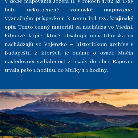
V dobe mapovania Jozefa II. v rokoch 1782 až 1785
bolo uskutočnené
vojenské mapovanie
.
Význačným príspevkom k tomu bol
tzv. krajinský
opis
. Tento cenný materiál sa nachádza vo Viedni.
Filmové kópie, ktoré obsahujú opis Uhorska sa
nachádzajú vo Vojensko – historickom archíve v
Budapešti, z ktorých je známe o osade Mučín
nasledovné: vzdialenosť z osady do obce Rapovce
trvala pešo 1 hodinu, do Muľky 1 1 hodiny.